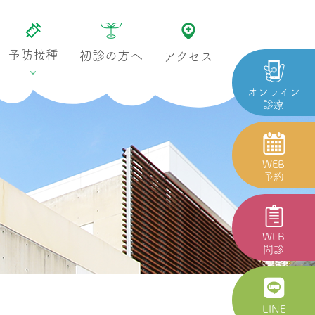
予防接種
初診の方へ
アクセス
オンライン
診療
WEB
予約
WEB
問診
LINE