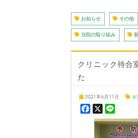
お知らせ
その他
当院の取り組み
クリニック待合
た
2021年6月11日
お
F
X
Li
a
n
c
e