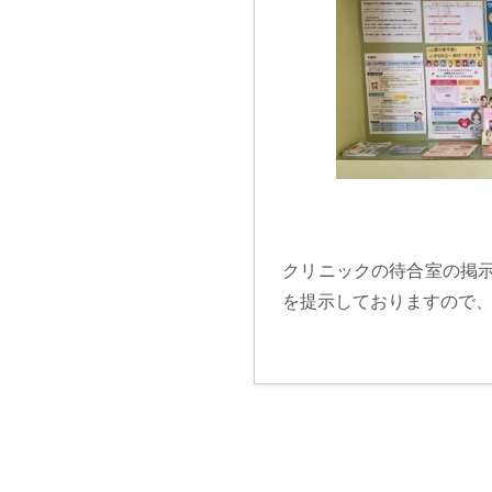
e
b
o
o
k
クリニックの待合室の掲
を提示しておりますので