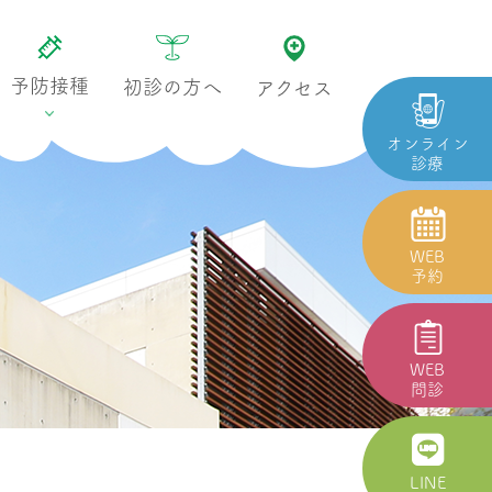
予防接種
初診の方へ
アクセス
オンライン
診療
WEB
予約
WEB
問診
LINE